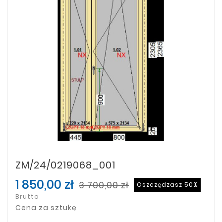
ZM/24/0219068_001
1 850,00 zł
3 700,00 zł
Oszczędzasz 50%
Brutto
Cena za sztukę