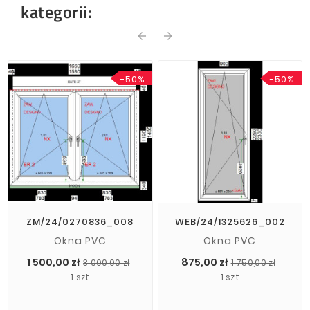
kategorii:
arrow_back
arrow_forward
-50%
-50%
ZM/24/0270836_008
WEB/24/1325626_002
Okna PVC
Okna PVC
Cena
Cena
Cena
Cena
1 500,00 zł
875,00 zł
3 000,00 zł
1 750,00 zł
podstawowa
pods
1 szt
1 szt