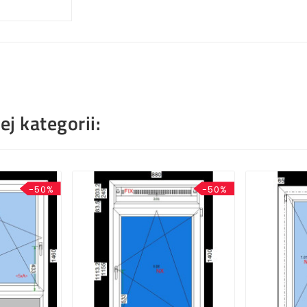
j kategorii:
-50%
-50%