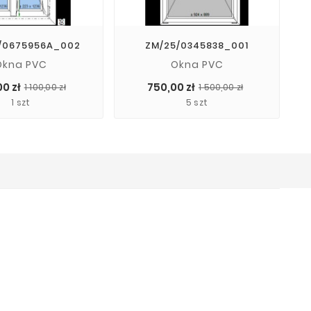
/0675956A_002
ZM/25/0345838_001
Okna PVC
Okna PVC
Cena
Cena
Cena
Cena
0 zł
750,00 zł
1 100,00 zł
1 500,00 zł
podstawowa
podstawo
1 szt
5 szt