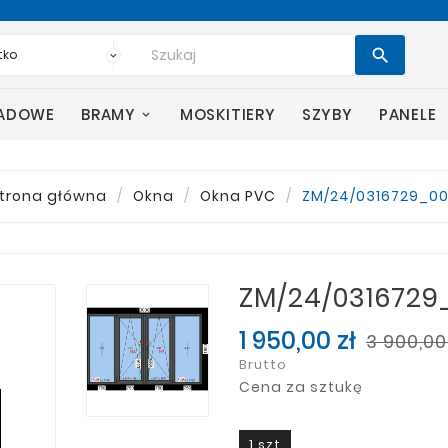

SADOWE
BRAMY
MOSKITIERY
SZYBY
PANELE
trona główna
Okna
Okna PVC
ZM/24/0316729_0
ZM/24/0316729
1 950,00 zł
3 900,00
Brutto
Cena za sztukę
1 szt