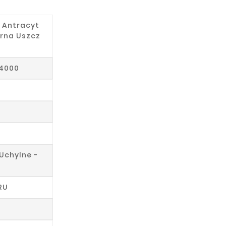
y Antracyt
arna Uszcz
 4000
-Uchylne -
RU