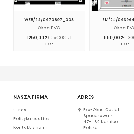
WEB/24/0470897_003
ZM/24/04396
Okna PVC
Okna PV
Cena
Cena
1 250,00 zł
650,00 zł
2 500,00 zł
1 30
podstawowa
1 szt
1 szt
NASZA FIRMA
ADRES
Eko-Okna Outlet
O nas
Spacerowa 4
Polityka cookies
47-480 Kornice
Kontakt z nami
Polska