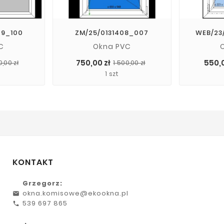
49_100
ZM/25/0131408_007
WEB/23
C
Okna PVC
Cena
Cena
Cena
Cena
750,00 zł
550,0
0,00 zł
1 500,00 zł
podstawowa
podstawowa
1 szt
KONTAKT
Grzegorz:
okna.komisowe@ekookna.pl
539 697 865