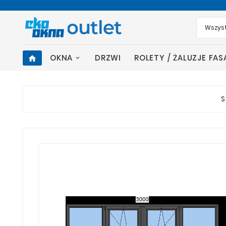
OKNA
DRZWI
ROLETY / ŻALUZJE FA
home
S