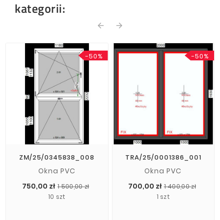
kategorii:
arrow_back
arrow_forward
-50%
-50%
ZM/25/0345838_008
TRA/25/0001386_001
Okna PVC
Okna PVC
Cena
Cena
Cena
Cena
750,00 zł
700,00 zł
1 500,00 zł
1 400,00 zł
podstawowa
pods
10 szt
1 szt