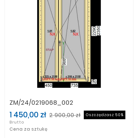
ZM/24/0219068_002
1 450,00 zł
2 900,00 zł
Oszczędzasz 50%
Brutto
Cena za sztukę