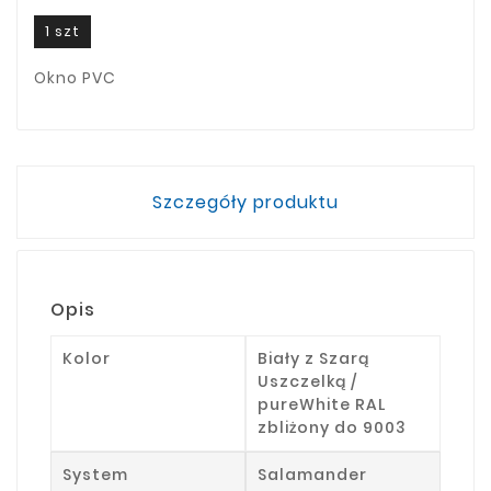
1 szt
Okno PVC
Szczegóły produktu
Opis
Kolor
Biały z Szarą
Uszczelką /
pureWhite RAL
zbliżony do 9003
System
Salamander