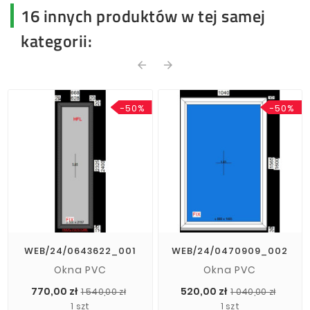
16 innych produktów w tej samej
kategorii:
arrow_back
arrow_forward
-50%
-50%
WEB/24/0643622_001
WEB/24/0470909_002
Okna PVC
Okna PVC
Cena
Cena
Cena
Cena
770,00 zł
520,00 zł
1 540,00 zł
1 040,00 zł
podstawowa
pods
1 szt
1 szt