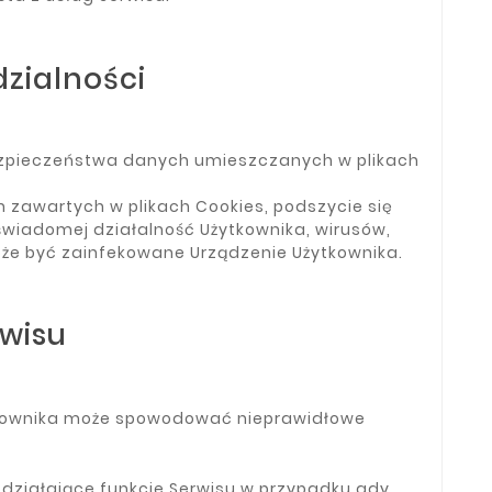
zialności
bezpieczeństwa danych umieszczanych w plikach
 zawartych w plikach Cookies, podszycie się
eświadomej działalność Użytkownika, wirusów,
oże być zainfekowane Urządzenie Użytkownika.
wisu
ytkownika może spowodować nieprawidłowe
 działające funkcje Serwisu w przypadku gdy