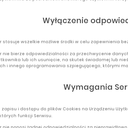
Wyłączenie odpowied
r stosuje wszelkie możliwe środki w celu zapewnienia 
r nie bierze odpowiedzialności za przechwycenie danych
ytkownika lub ich usunięcie, na skutek świadomej lub ni
kich i innego oprogramowania szpiegującego, którymi m
Wymagania Ser
 zapisu i dostępu do plików Cookies na Urządzeniu Uż
których funkcji Serwisu.
r nie ponosi żadnej odpowiedzialności za nieprawidłowo