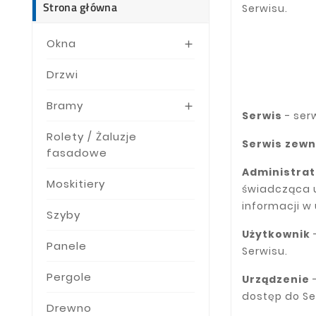
Strona główna
Serwisu.
Okna

Drzwi
Bramy

Serwis
- ser
Rolety / Żaluzje
Serwis zewn
fasadowe
Administrat
Moskitiery
świadcząca u
informacji w
Szyby
Użytkownik
Panele
Serwisu.
Pergole
Urządzenie
dostęp do Se
Drewno