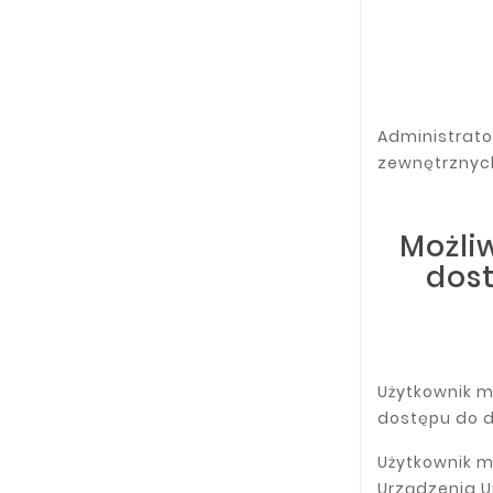
Administrato
zewnętrznych
Możli
dost
Użytkownik 
dostępu do d
Użytkownik m
Urządzenia U