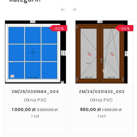
arrow_back
arrow_forward
-50%
-50%
ZM/25/0033684_004
ZM/24/0231423_003
Okna PVC
Okna PVC
Cena
Cena
Cena
Cena
1 000,00 zł
650,00 zł
2 000,00 zł
1 300,00 zł
podstawowa
pods
1 szt
1 szt