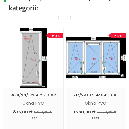
kategorii:
arrow_back
arrow_forward
-50%
-50%
WEB/24/1325626_002
ZM/24/0419484_006
Okna PVC
Okna PVC
Cena
Cena
Cen
Cen
875,00 zł
1 250,00 zł
1 750,00 zł
2 500,00 zł
podstawowa
pod
1 szt
1 szt