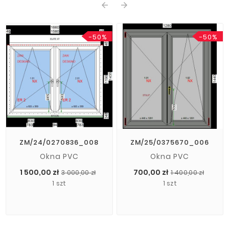
arrow_back
arrow_forward
-50%
-50%
ZM/24/0270836_008
ZM/25/0375670_006
Okna PVC
Okna PVC
Cena
Cena
Cena
Cena
1 500,00 zł
700,00 zł
3 000,00 zł
1 400,00 zł
podstawowa
pods
1 szt
1 szt