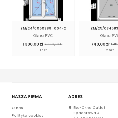
ZM/24/0060389_004-2
ZM/25/03458
Okna PVC
Okna PV
Cena
Cena
1 300,00 zł
740,00 zł
2 600,00 zł
1 48
podstawowa
1 szt
2 szt
NASZA FIRMA
ADRES
Eko-Okna Outlet
O nas
Spacerowa 4
Polityka cookies