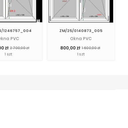
4/1246757_004
ZM/25/0140873_005
Okna PVC
Okna PVC
Cena
Cena
Cena
Cena
00 zł
800,00 zł
2 700,00 zł
1 600,00 zł
podstawowa
podstawo
1 szt
1 szt