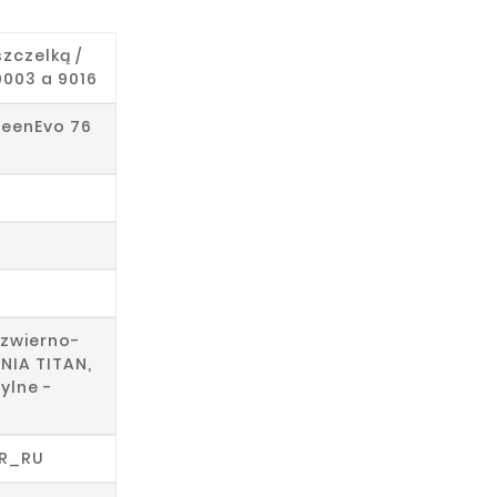
szczelką /
9003 a 9016
eenEvo 76
ozwierno-
ENIA TITAN,
ylne -
_R_RU