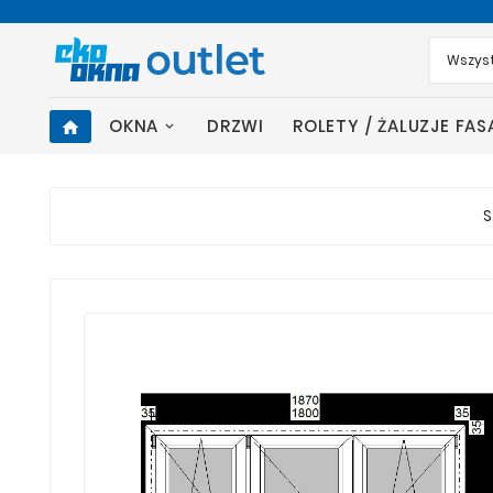
OKNA
DRZWI
ROLETY / ŻALUZJE FA
home
S