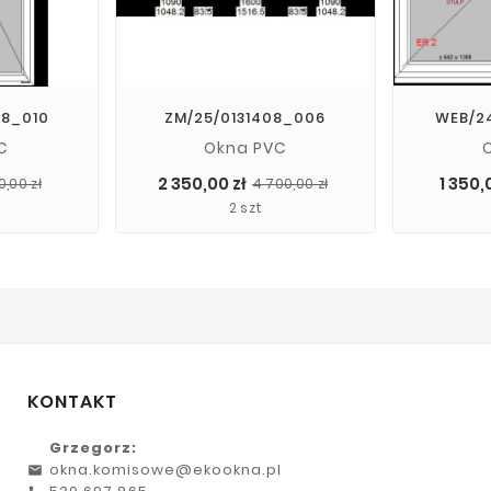
38_010
ZM/25/0131408_006
WEB/2
C
Okna PVC
Cena
Cena
Cena
Cena
2 350,00 zł
1 350,
0,00 zł
4 700,00 zł
podstawowa
podstawowa
2 szt
KONTAKT
Grzegorz:
okna.komisowe@ekookna.pl