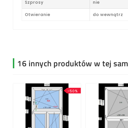
Szprosy
nie
Otwieranie
do wewnątrz
16 innych produktów w tej same
-50%