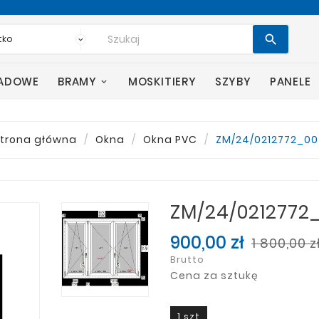

SADOWE
BRAMY
MOSKITIERY
SZYBY
PANELE
trona główna
Okna
Okna PVC
ZM/24/0212772_0
ZM/24/0212772
900,00 zł
1 800,00 z
Brutto
Cena za sztukę
1 szt