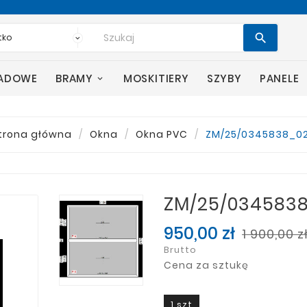

SADOWE
BRAMY
MOSKITIERY
SZYBY
PANELE
trona główna
Okna
Okna PVC
ZM/25/0345838_0
ZM/25/034583
950,00 zł
1 900,00 z
Brutto
Cena za sztukę
1 szt