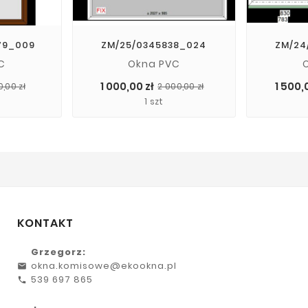
79_009
ZM/25/0345838_024
ZM/24
C
Okna PVC
Cena
Cena
Cena
Cena
1 000,00 zł
1 500,
0,00 zł
2 000,00 zł
podstawowa
podstawowa
1 szt
KONTAKT
Grzegorz:
okna.komisowe@ekookna.pl
539 697 865