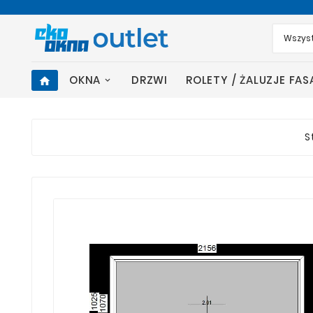
OKNA
DRZWI
ROLETY / ŻALUZJE FA
home
S