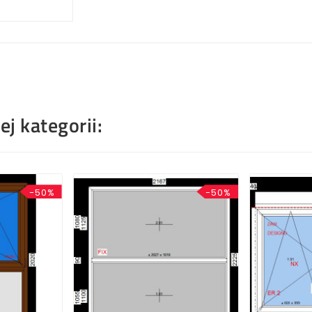
j kategorii:
-50%
-50%