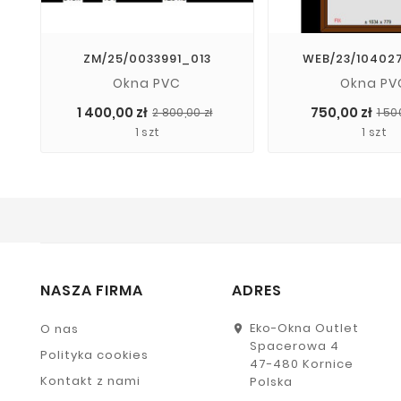
ZM/25/0033991_013
WEB/23/10402
Okna PVC
Okna PV
Cena
Cena
1 400,00 zł
750,00 zł
2 800,00 zł
1 50
podstawowa
1 szt
1 szt
NASZA FIRMA
ADRES
Eko-Okna Outlet
O nas
Spacerowa 4
Polityka cookies
47-480 Kornice
Kontakt z nami
Polska