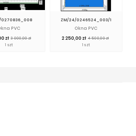
/0270836_008
ZM/24/0246524_003/1
Okna PVC
Okna PVC
Cena
Cena
Cena
Cena
00 zł
2 250,00 zł
3 000,00 zł
4 500,00 zł
podstawowa
podstaw
1 szt
1 szt