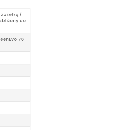
szczelką /
zbliżony do
eenEvo 76