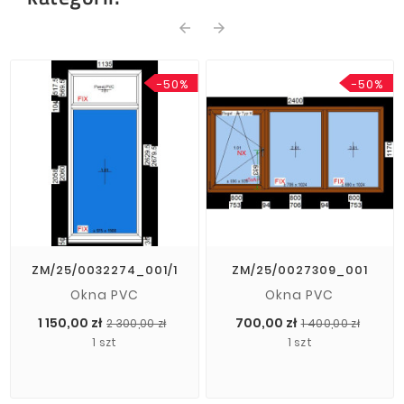
arrow_back
arrow_forward
-50%
-50%
ZM/25/0032274_001/1
ZM/25/0027309_001
Okna PVC
Okna PVC
Cena
Cena
Cena
Cena
1 150,00 zł
700,00 zł
2 300,00 zł
1 400,00 zł
podstawowa
pods
1 szt
1 szt