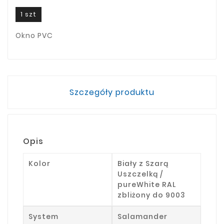
1 szt
Okno PVC
Szczegóły produktu
Opis
Kolor
Biały z Szarą
Uszczelką /
pureWhite RAL
zbliżony do 9003
System
Salamander