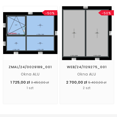
-50%
-50%
ZMAL/24/0029189_001
WEB/24/1129275_001
Okna ALU
Okna ALU
Cena
Cena
Cen
Cen
1 725,00 zł
2 700,00 zł
3 450,00 zł
5 400,00 zł
podstawowa
pod
1 szt
2 szt