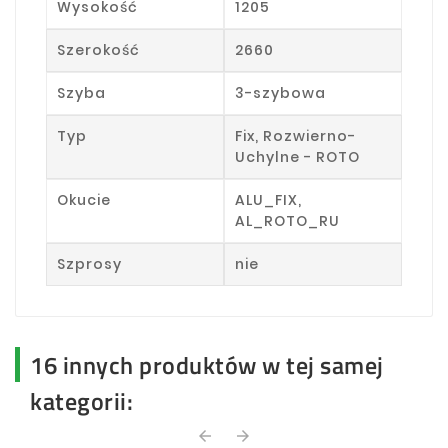
Wysokość
1205
Szerokość
2660
Szyba
3-szybowa
Typ
Fix, Rozwierno-
Uchylne - ROTO
Okucie
ALU_FIX,
AL_ROTO_RU
Szprosy
nie
16 innych produktów w tej samej
kategorii:
arrow_back
arrow_forward