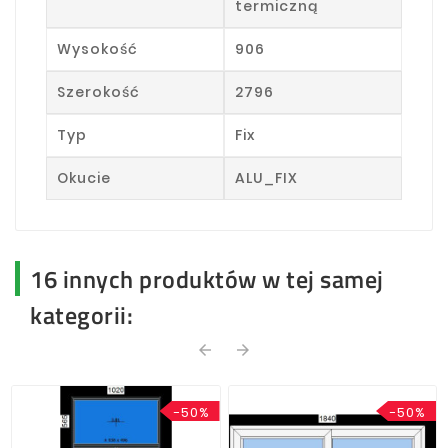
termiczną
Wysokość
906
Szerokość
2796
Typ
Fix
Okucie
ALU_FIX
16 innych produktów w tej samej
kategorii:
arrow_back
arrow_forward
-50%
-50%