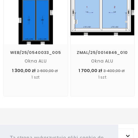
WEB/25/0540033_005
ZMAL/25/0014846_010
Okna ALU
Okna ALU
Cena
Cena
Cen
Cen
1 300,00 zł
1 700,00 zł
2 600,00 zł
3 400,00 zł
podstawowa
pod
1 szt
1 szt
NASZA FIRMA

Ta strona wykorzystuje pliki cookie do